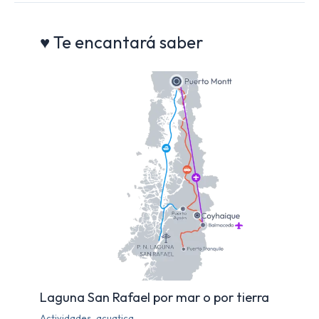
b
A
m
t
n
ar
o
p
tir
♥ Te encantará saber
o
p
k
Laguna San Rafael por mar o por tierra
Actividades
,
acuatica