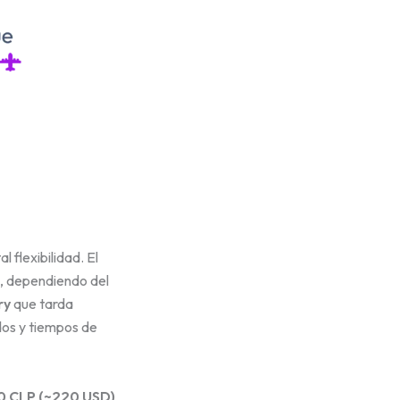
l flexibilidad. El
, dependiendo del
ry
que tarda
dos y tiempos de
0 CLP (~220 USD)