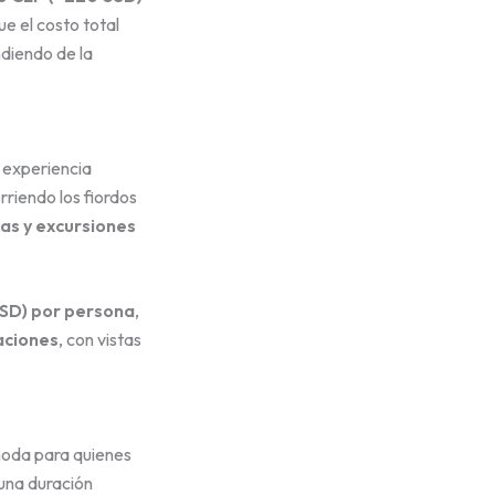
que el costo total
diendo de la
 experiencia
rriendo los fiordos
as y excursiones
USD) por persona
,
aciones
, con vistas
moda para quienes
 una duración