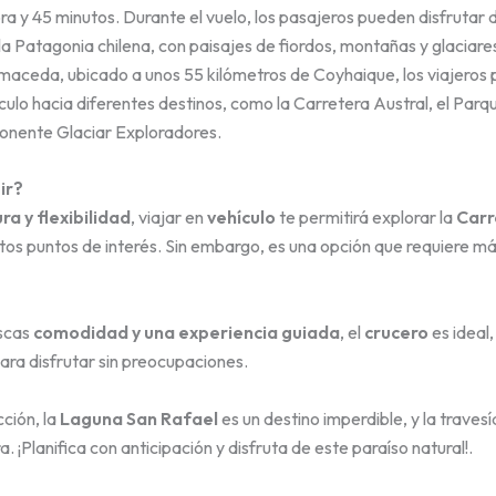
a y 45 minutos. Durante el vuelo, los pasajeros pueden disfrutar d
a Patagonia chilena, con paisajes de fiordos, montañas y glaciares.
aceda, ubicado a unos 55 kilómetros de Coyhaique, los viajeros
culo hacia diferentes destinos, como la Carretera Austral, el Par
ponente Glaciar Exploradores.
ir?
ra y flexibilidad
, viajar en
vehículo
te permitirá explorar la
Carr
tos puntos de interés. Sin embargo, es una opción que requiere más
uscas
comodidad y una experiencia guiada
, el
crucero
es ideal,
ara disfrutar sin preocupaciones.
cción, la
Laguna San Rafael
es un destino imperdible, y la travesí
. ¡Planifica con anticipación y disfruta de este paraíso natural!.