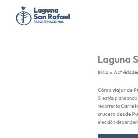
Ir
al
contenido
Laguna S
Inicio
Actividade
Cómo viajar de Pu
Si estás planeando 
recorrer la
Carrete
crucero desde P
elección dependerá 