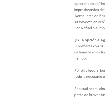
aproximada de 1 hor
impresionantes de l
Aeropuerto de Balm
su trayecto en vehí
San Rafael o el im
¿Qué opción eleg
Si prefieres
aventu
detenerte en distin
tiempo.
Por otro lado, si b
todo lo necesario p
Sea cual sea tu ele
parte de la aventura