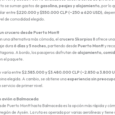
sto se suman gastos de
gasolina, peajes y alojamiento
, por lo 
ilar entre
$220.000 y $550.000 CLP (~250 a 620 USD)
, depen
nivel de comodidad elegido.
un crucero desde Puerto Montt
n una alternativa más cómoda, el
crucero Skorpios II
ofrece una
iaje dura
6 días y 5 noches
, partiendo desde
Puerto Montt
y reco
atagonia. A bordo, los pasajeros disfrutan de
alojamiento, comid
en el paquete.
o varía entre
$2.585.000 y $3.480.000 CLP (~2.850 a 3.800 
bina elegida. A cambio, se obtiene una
experiencia sin preocup
 servicio de primer nivel.
en avión a Balmaceda
desde Puerto Montt hasta Balmaceda es la opción más rápida y có
región de Aysén. La ruta es operada por varias aerolíneas y tiene